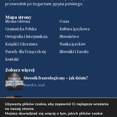
przewodnik po bogactwie języka polskiego.
Mapa strony
Strona Główna
O nas
Gramatyka Polska
Kultura Językowa
Ortografia i Interpunkcja
Słownictwo
Książki i Literatura
Nauka języków
Porady dla Uczących się
Słowniki i Zasoby
Kontakt
Zobacz więcej
Słownik frazeologiczny – jak działa?
March 6, 2026
Pisownia „ó” i „u”
Używamy plików cookie, aby zapewnić Ci najlepsze wrażenia
March 4, 2026
na naszej stronie.
Możesz dowiedzieć się więcej o tym, jakich plików cookie