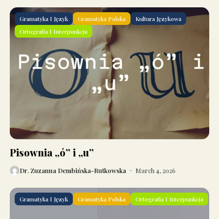
Gramatyka I Język
Gramatyka Polska
Kultura Językowa
Ortografia I Interpunkcja
Pisownia „ó” i „u”
Dr. Zuzanna Dembińska-Rutkowska
March 4, 2026
Gramatyka I Język
Gramatyka Polska
Ortografia I Interpunkcja