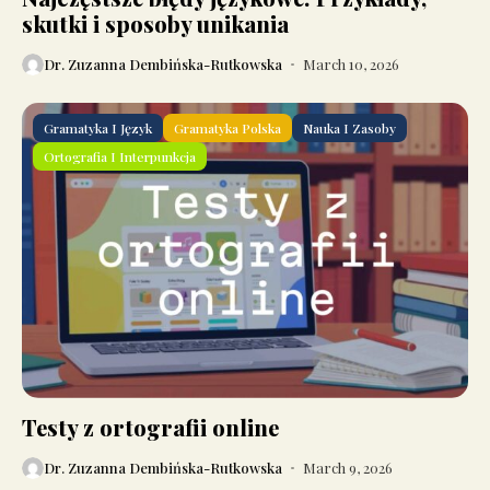
skutki i sposoby unikania
Dr. Zuzanna Dembińska-Rutkowska
March 10, 2026
Gramatyka I Język
Gramatyka Polska
Nauka I Zasoby
Ortografia I Interpunkcja
Testy z ortografii online
Dr. Zuzanna Dembińska-Rutkowska
March 9, 2026