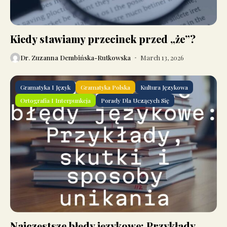
Kiedy stawiamy przecinek przed „że”?
Dr. Zuzanna Dembińska-Rutkowska
March 13, 2026
Gramatyka I Język
Gramatyka Polska
Kultura Językowa
Ortografia I Interpunkcja
Porady Dla Uczących Się
Najczęstsze błędy językowe: Przykłady,