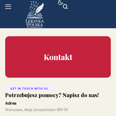
Kontakt
GET IN TOUCH WITH US
Potrzebujesz pomocy? Napisz do nas!
Adres
Warszawa, Aleje Jerozolimskie 109/70