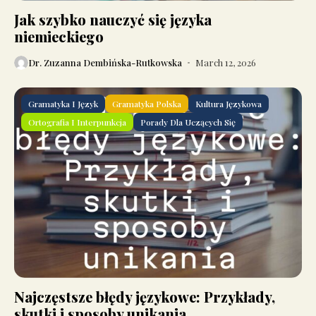
Jak szybko nauczyć się języka
niemieckiego
Dr. Zuzanna Dembińska-Rutkowska
March 12, 2026
Gramatyka I Język
Gramatyka Polska
Kultura Językowa
Ortografia I Interpunkcja
Porady Dla Uczących Się
Najczęstsze błędy językowe: Przykłady,
skutki i sposoby unikania