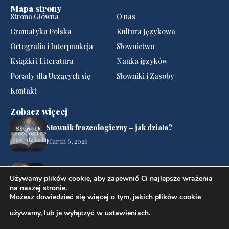
Mapa strony
Strona Główna
O nas
Gramatyka Polska
Kultura Językowa
Ortografia i Interpunkcja
Słownictwo
Książki i Literatura
Nauka języków
Porady dla Uczących się
Słowniki i Zasoby
Kontakt
Zobacz więcej
Słownik frazeologiczny – jak działa?
March 6, 2026
Pisownia „ó” i „u”
Używamy plików cookie, aby zapewnić Ci najlepsze wrażenia
March 4, 2026
na naszej stronie.
Możesz dowiedzieć się więcej o tym, jakich plików cookie
używamy, lub je wyłączyć w
ustawieniach
.