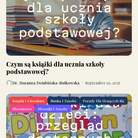
Czym są książki dla ucznia szkoły
podstawowej?
Dr. Zuzanna Dembińska-Rutkowska
September 19, 2025
Książki I Literatura
Nauka I Zasoby
Porady Dla Uczących Się
Słownictwo
Słowniki I Zasoby