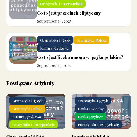
Ortografia I Interpunkcja
Co to jest przecinek eliptyczny
September 14, 2025
Gramatyka I Język
Gramatyka Polska
Kultura Językowa
Co to jest liczba mnoga w języku polskim?
September 13, 2025
Powiązane Artykuły
Gramatyka I Język
Gramatyka I Język
Gramatyka Polska
Nauka I Zasoby
Kultura Językowa
Nauka Języków
Ortografia I Interpunkcja
Porady Dla Uczących Się
Czy „wziąść” to
Język polski dla