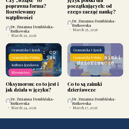
poprawna forma?
początkujących: od
Rozwiewamy
czego zacząć naukę?
wątpliwości
Dr. Zuzanna Dembińska-
Rutkowska
Dr. Zuzanna Dembińska-
March 25, 2026
Rutkowska
March 29, 2026
Gramatyka I Język
Gramatyka I Język
Gramatyka Polska
Gramatyka Polska
Kultura Językowa
Słownictwo
Oksymoron: co to jest i
Co to są zaimki
jak działa w języku?
dzierżawcze
Dr. Zuzanna Dembińska-
Dr. Zuzanna Dembińska-
Rutkowska
Rutkowska
March 24, 2026
March 17, 2026