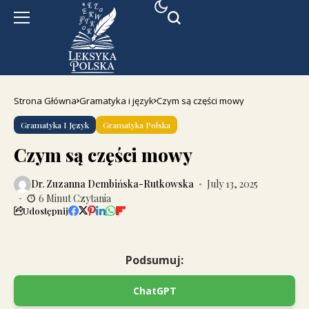
Strona Główna
Gramatyka i język
Czym są części mowy
Gramatyka I Język
Gramatyka Polska
Czym są części mowy
Dr. Zuzanna Dembińska-Rutkowska
July 13, 2025
6 Minut Czytania
Udostępnij
Podsumuj:
ChatGPT