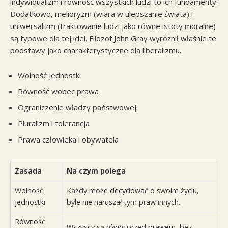
indywidualizm i równość wszystkich ludzi to ich fundamenty.
Dodatkowo, melioryzm (wiara w ulepszanie świata) i
uniwersalizm (traktowanie ludzi jako równe istoty moralne)
są typowe dla tej idei. Filozof John Gray wyróżnił właśnie te
podstawy jako charakterystyczne dla liberalizmu.
Wolność jednostki
Równość wobec prawa
Ograniczenie władzy państwowej
Pluralizm i tolerancja
Prawa człowieka i obywatela
Zasada
Na czym polega
Wolność
Każdy może decydować o swoim życiu,
jednostki
byle nie naruszał tym praw innych.
Równość
Wszyscy są równi przed prawem, bez