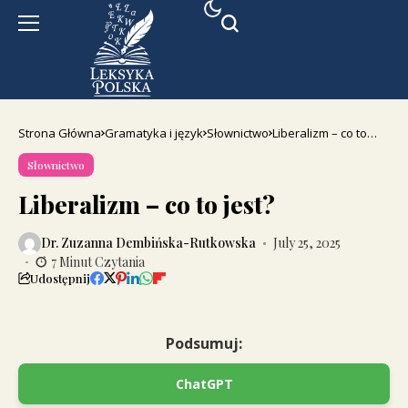
Strona Główna
Gramatyka i język
Słownictwo
Liberalizm – co to
jest?
Słownictwo
Liberalizm – co to jest?
Dr. Zuzanna Dembińska-Rutkowska
July 25, 2025
7 Minut Czytania
Udostępnij
Podsumuj:
ChatGPT