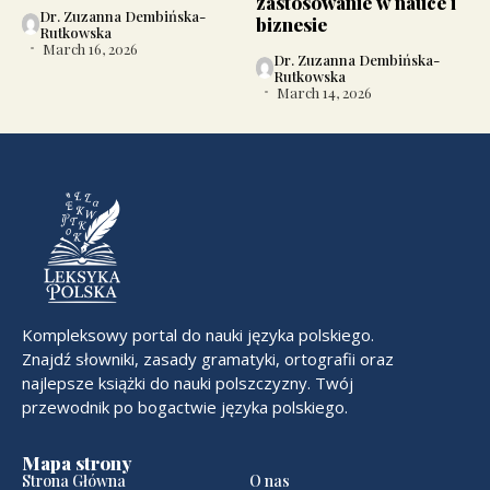
zastosowanie w nauce i
Dr. Zuzanna Dembińska-
biznesie
Rutkowska
March 16, 2026
Dr. Zuzanna Dembińska-
Rutkowska
March 14, 2026
Kompleksowy portal do nauki języka polskiego.
Znajdź słowniki, zasady gramatyki, ortografii oraz
najlepsze książki do nauki polszczyzny. Twój
przewodnik po bogactwie języka polskiego.
Mapa strony
Strona Główna
O nas