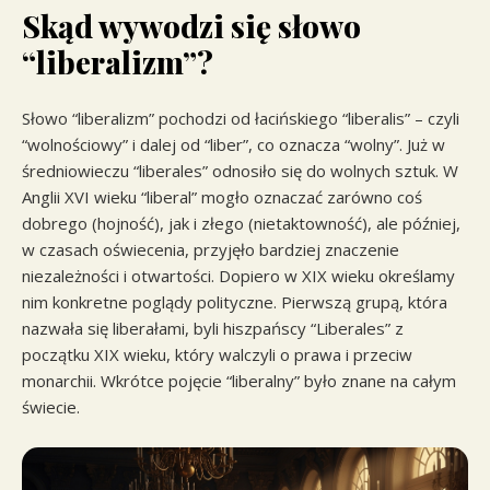
Skąd wywodzi się słowo
“liberalizm”?
Słowo “liberalizm” pochodzi od łacińskiego “liberalis” – czyli
“wolnościowy” i dalej od “liber”, co oznacza “wolny”. Już w
średniowieczu “liberales” odnosiło się do wolnych sztuk. W
Anglii XVI wieku “liberal” mogło oznaczać zarówno coś
dobrego (hojność), jak i złego (nietaktowność), ale później,
w czasach oświecenia, przyjęło bardziej znaczenie
niezależności i otwartości. Dopiero w XIX wieku określamy
nim konkretne poglądy polityczne. Pierwszą grupą, która
nazwała się liberałami, byli hiszpańscy “Liberales” z
początku XIX wieku, który walczyli o prawa i przeciw
monarchii. Wkrótce pojęcie “liberalny” było znane na całym
świecie.