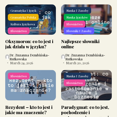
Gramatyka I Język
Nauka I Zasoby
Gramatyka Polska
Nauka Języków
Kultura Językowa
Słownictwo
Słownictwo
Słowniki I Zasoby
Oksymoron: co to jest i
Najlepsze słowniki
jak działa w języku?
online
Dr. Zuzanna Dembińska-
Dr. Zuzanna Dembińska-
Rutkowska
Rutkowska
March 24, 2026
March 20, 2026
Słownictwo
Nauka I Zasoby
Słownictwo
Rezydent – kto to jest i
Paradygmat: co to jest,
jakie ma znaczenie?
pochodzenie i