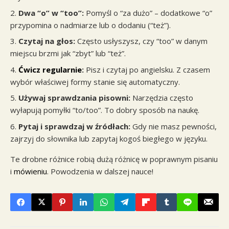
Dwa “o” w “too”:
Pomyśl o “za dużo” – dodatkowe “o”
przypomina o nadmiarze lub o dodaniu (“też”).
Czytaj na głos:
Często usłyszysz, czy “too” w danym
miejscu brzmi jak “zbyt” lub “też”.
Ćwicz regularnie
:
Pisz i czytaj po angielsku. Z czasem
wybór właściwej formy stanie się automatyczny.
Używaj sprawdzania pisowni:
Narzędzia często
wyłapują pomyłki “to/too”. To dobry sposób na naukę.
Pytaj i sprawdzaj w źródłach:
Gdy nie masz pewności,
zajrzyj do słownika lub zapytaj kogoś biegłego w języku.
Te drobne różnice robią dużą różnicę w poprawnym pisaniu
i
mówieniu
. Powodzenia w dalszej nauce!