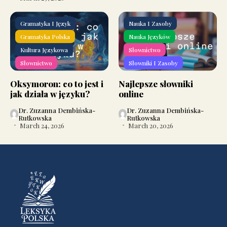
Gramatyka I Język
Nauka I Zasoby
Gramatyka Polska
Nauka Języków
Kultura Językowa
Słownictwo
Słownictwo
Słowniki I Zasoby
Oksymoron: co to jest i
Najlepsze słowniki
jak działa w języku?
online
Dr. Zuzanna Dembińska-
Dr. Zuzanna Dembińska-
Rutkowska
Rutkowska
March 24, 2026
March 20, 2026