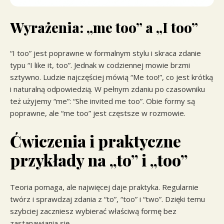
Wyrażenia: „me too” a „I too”
“I too” jest poprawne w formalnym stylu i skraca zdanie
typu “I like it, too”. Jednak w codziennej mowie brzmi
sztywno. Ludzie najczęściej mówią “Me too!”, co jest krótką
i naturalną odpowiedzią. W pełnym zdaniu po czasowniku
też użyjemy “me”: “She invited me too”. Obie formy są
poprawne, ale “me too” jest częstsze w rozmowie.
Ćwiczenia i praktyczne
przykłady na „to” i „too”
Teoria pomaga, ale najwięcej daje praktyka. Regularnie
twórz i sprawdzaj zdania z “to”, “too” i “two”. Dzięki temu
szybciej zaczniesz wybierać właściwą formę bez
zastanawiania się.