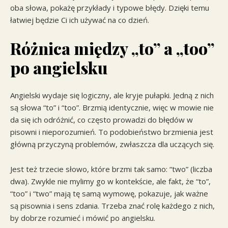
oba słowa, pokażę przykłady i typowe błędy. Dzięki temu
łatwiej będzie Ci ich używać na co dzień.
Różnica między „to” a „too”
po angielsku
Angielski wydaje się logiczny, ale kryje pułapki. Jedną z nich
są słowa “to” i “too”. Brzmią identycznie, więc w mowie nie
da się ich odróżnić, co często prowadzi do błędów w
pisowni i nieporozumień. To podobieństwo brzmienia jest
główną przyczyną problemów, zwłaszcza dla uczących się.
Jest też trzecie słowo, które brzmi tak samo: “two” (liczba
dwa). Zwykle nie mylimy go w kontekście, ale fakt, że “to”,
“too” i “two” mają tę samą wymowę, pokazuje, jak ważne
są pisownia i sens zdania. Trzeba znać rolę każdego z nich,
by dobrze rozumieć i mówić po angielsku.