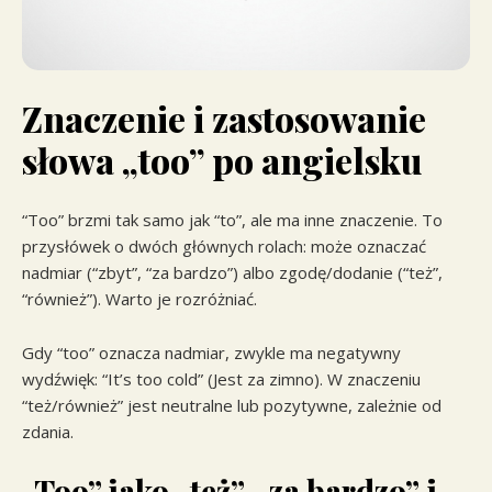
Znaczenie i zastosowanie
słowa „too” po angielsku
“Too” brzmi tak samo jak “to”, ale ma inne znaczenie. To
przysłówek o dwóch głównych rolach: może oznaczać
nadmiar (“zbyt”, “za bardzo”) albo zgodę/dodanie (“też”,
“również”). Warto je rozróżniać.
Gdy “too” oznacza nadmiar, zwykle ma negatywny
wydźwięk: “It’s too cold” (Jest za zimno). W znaczeniu
“też/również” jest neutralne lub pozytywne, zależnie od
zdania.
„Too” jako „też”, „za bardzo” i