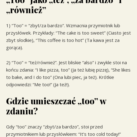
„również”
1) “Too” = “zbyt/za bardzo”. Wzmacnia przymiotnik lub
przysłówek. Przykłady: “The cake is too sweet” (Ciasto jest
zbyt słodkie), “This coffee is too hot” (Ta kawa jest za
gorąca).
2) “Too” = “też/również”. Jest bliskie “also” i zwykle stoi na
końcu zdania: “I like pizza, too” (Ja też lubię pizzę), “She likes
to bake, and I do too” (Ona lubi piec, ja też). Krótkie
odpowiedzi: “Me too!” (Ja też!).
Gdzie umieszczać „too” w
zdaniu?
Gdy “too” znaczy “zbyt/za bardzo”, stoi przed
przymiotnikiem lub przysłówkiem: “It’s too cold today!”