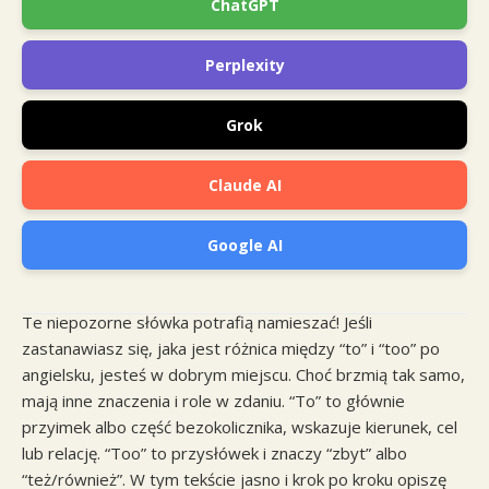
ChatGPT
Perplexity
Grok
Claude AI
Google AI
Te niepozorne słówka potrafią namieszać! Jeśli
zastanawiasz się, jaka jest różnica między “to” i “too” po
angielsku, jesteś w dobrym miejscu. Choć brzmią tak samo,
mają inne znaczenia i role w zdaniu. “To” to głównie
przyimek albo część bezokolicznika, wskazuje kierunek, cel
lub relację. “Too” to przysłówek i znaczy “zbyt” albo
“też/również”. W tym tekście jasno i krok po kroku opiszę