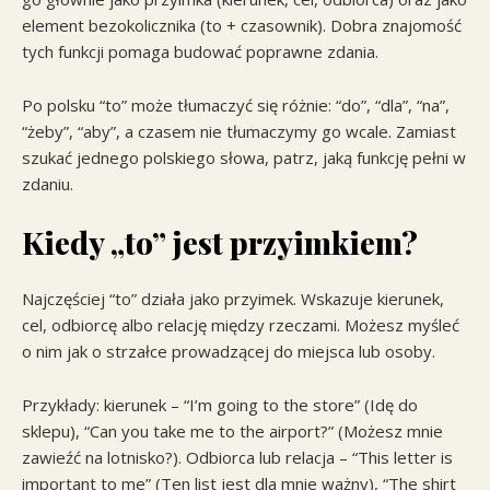
element bezokolicznika (to + czasownik). Dobra znajomość
tych funkcji pomaga budować poprawne zdania.
Po polsku “to” może tłumaczyć się różnie: “do”, “dla”, “na”,
“żeby”, “aby”, a czasem nie tłumaczymy go wcale. Zamiast
szukać jednego polskiego słowa, patrz, jaką funkcję pełni w
zdaniu.
Kiedy „to” jest przyimkiem?
Najczęściej “to” działa jako przyimek. Wskazuje kierunek,
cel, odbiorcę albo relację między rzeczami. Możesz myśleć
o nim jak o strzałce prowadzącej do miejsca lub osoby.
Przykłady: kierunek – “I’m going to the store” (Idę do
sklepu), “Can you take me to the airport?” (Możesz mnie
zawieźć na lotnisko?). Odbiorca lub relacja – “This letter is
important to me” (Ten list jest dla mnie ważny), “The shirt