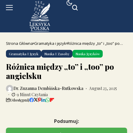
Strona Główna
Gramatyka i język
Różnica między „to” i „too” po
angielsku
Gramatyka I Język
Nauka I Zasoby
Nauka Języków
Różnica między „to” i „too” po
angielsku
Dr. Zuzanna Dembińska-Rutkowska
August 23, 2025
9 Minut Czytania
Udostępnij
Podsumuj: