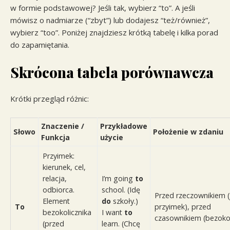
w formie podstawowej? Jeśli tak, wybierz “to”. A jeśli
mówisz o nadmiarze (“zbyt”) lub dodajesz “też/również”,
wybierz “too”. Poniżej znajdziesz krótką tabelę i kilka porad
do zapamiętania.
Skrócona tabela porównawcza
Krótki przegląd różnic:
Znaczenie /
Przykładowe
Słowo
Położenie w zdaniu
Funkcja
użycie
Przyimek:
kierunek, cel,
relacja,
I’m going
to
odbiorca.
school. (Idę
Przed rzeczownikiem (
Element
do
szkoły.)
To
przyimek), przed
bezokolicznika
I want
to
czasownikiem (bezokol
(przed
learn. (Chcę