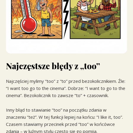
Najczęstsze błędy z „too”
Najczęściej mylimy “too” z “to” przed bezokolicznikiem. Źle:
“I want too go to the cinema”. Dobrze: “I want to go to the
cinema”. Bezokolicznik to zawsze “to” + czasownik.
Inny błąd to stawianie “too” na początku zdania w
znaczeniu “też”. W tej funkcji lepiej na końcu: “I like it, too”.
Czasem stawiamy przecinek przed “too” w końcówce
zdania – w luźnym stylu często się go pomija.