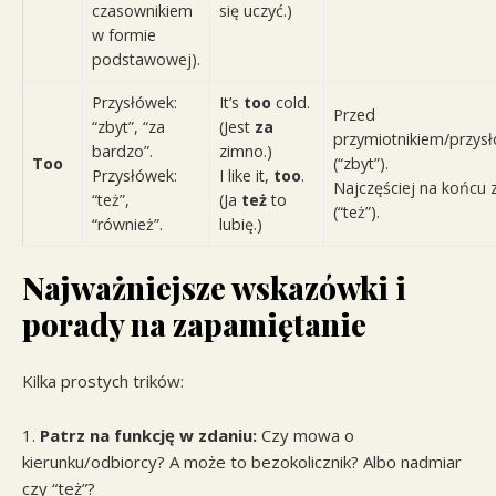
czasownikiem
się uczyć.)
w formie
podstawowej).
Przysłówek:
It’s
too
cold.
Przed
“zbyt”, “za
(Jest
za
przymiotnikiem/przys
bardzo”.
zimno.)
Too
(“zbyt”).
Przysłówek:
I like it,
too
.
Najczęściej na końcu 
“też”,
(Ja
też
to
(“też”).
“również”.
lubię.)
Najważniejsze wskazówki i
porady na zapamiętanie
Kilka prostych trików:
Patrz na funkcję w zdaniu:
Czy mowa o
kierunku/odbiorcy? A może to bezokolicznik? Albo nadmiar
czy “też”?