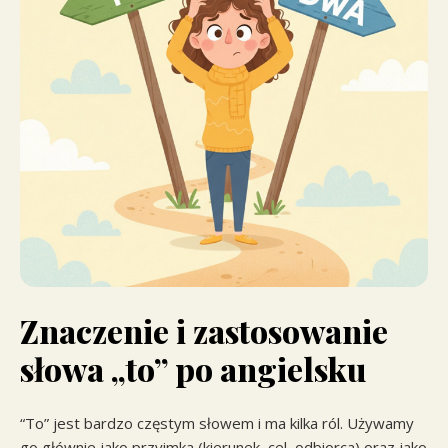
Znaczenie i zastosowanie
słowa „to” po angielsku
“To” jest bardzo częstym słowem i ma kilka ról. Używamy
go głównie jako przyimka (kierunek, cel, odbiorca) oraz jako