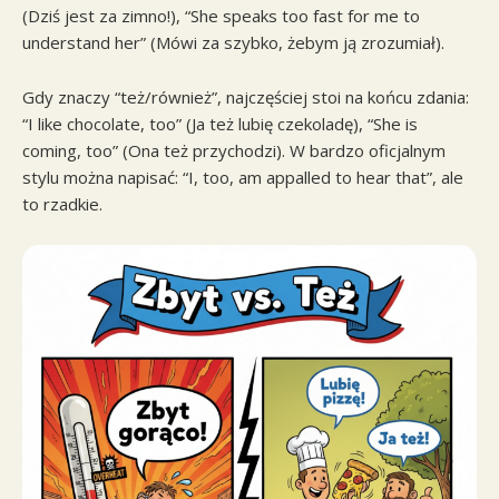
(Dziś jest za zimno!), “She speaks too fast for me to
understand her” (Mówi za szybko, żebym ją zrozumiał).
Gdy znaczy “też/również”, najczęściej stoi na końcu zdania:
“I like chocolate, too” (Ja też lubię czekoladę), “She is
coming, too” (Ona też przychodzi). W bardzo oficjalnym
stylu można napisać: “I, too, am appalled to hear that”, ale
to rzadkie.