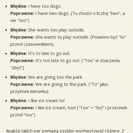
Błędne:
I have too dogs.
Poprawne:
I have two dogs. (Tu chodzi o liczbę “two”, a
nie “too”).
Błędne:
She wants too play outside.
Poprawne:
She wants to play outside. (Powinno być “to”
przed czasownikiem).
Błędne:
It’s to late to go out.
Poprawne:
It’s too late to go out. (“Too” w znaczeniu
“zbyt”).
Błędne:
We are going too the park.
Poprawne:
We are going to the park. (“To” jako
przyimek kierunku).
Błędne:
I like ice cream to!
Poprawne:
I like ice cream, too! (“Too” = “też” i przecinek
przed “too”).
Analiza takich par pomaga szybko wychwytywać różnice. Z