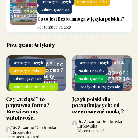
Gramatyka I Język
Gramatyka Polska
Kultura Językowa
Co to jest liczba mnoga w języku polskim?
September 13, 2025
Powiązane Artykuły
Gramatyka I Język
Gramatyka I Język
Gramatyka Polska
Nauka I Zasoby
Kultura Językowa
Nauka Języków
Ortografia I Interpunkcja
Porady Dla Uczących Się
Czy „wziąść” to
Język polski dla
poprawna forma?
początkujących: od
Rozwiewamy
czego zacząć naukę?
wątpliwości
Dr. Zuzanna Dembińska-
Rutkowska
Dr. Zuzanna Dembińska-
March 25, 2026
Rutkowska
March 29, 2026