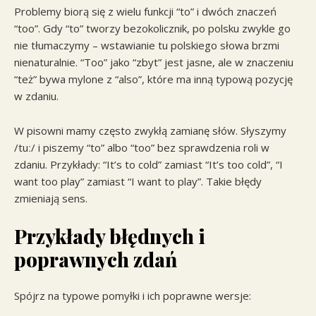
Problemy biorą się z wielu funkcji “to” i dwóch znaczeń
“too”. Gdy “to” tworzy bezokolicznik, po polsku zwykle go
nie tłumaczymy – wstawianie tu polskiego słowa brzmi
nienaturalnie. “Too” jako “zbyt” jest jasne, ale w znaczeniu
“też” bywa mylone z “also”, które ma inną typową pozycję
w zdaniu.
W pisowni mamy często zwykłą zamianę słów. Słyszymy
/tuː/ i piszemy “to” albo “too” bez sprawdzenia roli w
zdaniu. Przykłady: “It’s to cold” zamiast “It’s too cold”, “I
want too play” zamiast “I want to play”. Takie błędy
zmieniają sens.
Przykłady błędnych i
poprawnych zdań
Spójrz na typowe pomyłki i ich poprawne wersje: