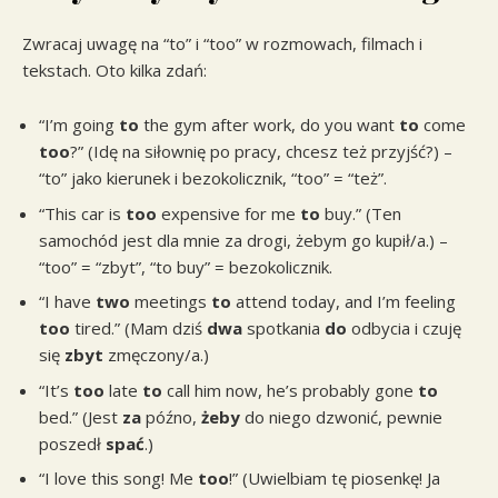
Zwracaj uwagę na “to” i “too” w rozmowach, filmach i
tekstach. Oto kilka zdań:
“I’m going
to
the gym after work, do you want
to
come
too
?” (Idę na siłownię po pracy, chcesz też przyjść?) –
“to” jako kierunek i bezokolicznik, “too” = “też”.
“This car is
too
expensive for me
to
buy.” (Ten
samochód jest dla mnie za drogi, żebym go kupił/a.) –
“too” = “zbyt”, “to buy” = bezokolicznik.
“I have
two
meetings
to
attend today, and I’m feeling
too
tired.” (Mam dziś
dwa
spotkania
do
odbycia i czuję
się
zbyt
zmęczony/a.)
“It’s
too
late
to
call him now, he’s probably gone
to
bed.” (Jest
za
późno,
żeby
do niego dzwonić, pewnie
poszedł
spać
.)
“I love this song! Me
too
!” (Uwielbiam tę piosenkę! Ja