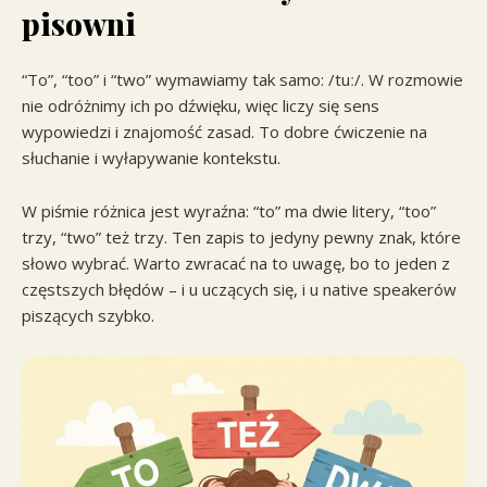
pisowni
“To”, “too” i “two” wymawiamy tak samo: /tuː/. W rozmowie
nie odróżnimy ich po dźwięku, więc liczy się sens
wypowiedzi i znajomość zasad. To dobre ćwiczenie na
słuchanie i wyłapywanie kontekstu.
W piśmie różnica jest wyraźna: “to” ma dwie litery, “too”
trzy, “two” też trzy. Ten zapis to jedyny pewny znak, które
słowo wybrać. Warto zwracać na to uwagę, bo to jeden z
częstszych błędów – i u uczących się, i u native speakerów
piszących szybko.