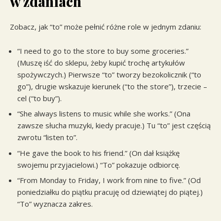
w zdaniach
Zobacz, jak “to” może pełnić różne role w jednym zdaniu:
“I need to go to the store to buy some groceries.”
(Muszę iść do sklepu, żeby kupić trochę artykułów
spożywczych.) Pierwsze “to” tworzy bezokolicznik (“to
go”), drugie wskazuje kierunek (“to the store”), trzecie –
cel (“to buy”).
“She always listens to music while she works.” (Ona
zawsze słucha muzyki, kiedy pracuje.) Tu “to” jest częścią
zwrotu “listen to”.
“He gave the book to his friend.” (On dał książkę
swojemu przyjacielowi.) “To” pokazuje odbiorcę.
“From Monday to Friday, I work from nine to five.” (Od
poniedziałku do piątku pracuję od dziewiątej do piątej.)
“To” wyznacza zakres.