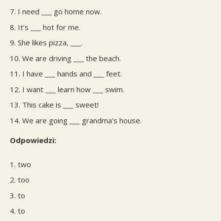
I need ___ go home now.
It’s ___ hot for me.
She likes pizza, ___.
We are driving ___ the beach.
I have ___ hands and ___ feet.
I want ___ learn how ___ swim.
This cake is ___ sweet!
We are going ___ grandma’s house.
Odpowiedzi:
two
too
to
to